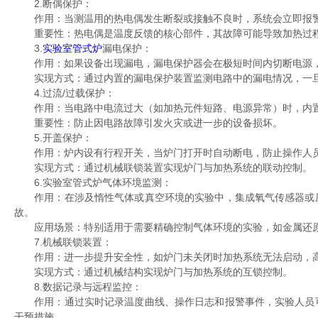
2.断偶保护：
作用：当测温用的热电偶发生断裂或接触不良时，系统会立即报警
重要性：热电偶是温度反馈的核心部件，其故障可能导致加热过程
3.
实验室管式炉
漏电保护：
作用：如果设备出现漏电，漏电保护器会在极短时间内切断电源，
实现方式：通过内置的漏电保护装置监测电路中的漏电情况，一旦
4.过流/过载保护：
作用：当电路中电流过大（如加热元件短路、电源异常）时，内置
重要性：防止因电路故障引发火灾或进一步的设备损坏。
5.开盖保护：
作用：炉内设有行程开关，当炉门打开时自动断电，防止操作人员
实现方式：通过机械联锁装置实现炉门与加热系统的联动控制。
6.实验室管式炉气体环境监测：
作用：在涉及惰性气体或真空环境的实验中，集成氧气传感器或压
故。
应用场景：特别适用于需要精确控制气体环境的实验，如金属还原
7.机械联锁装置：
作用：进一步提升安全性，如炉门未关闭时加热系统无法启动，高
实现方式：通过机械结构实现炉门与加热系统的互锁控制。
8.数据记录与远程监控：
作用：通过实时记录温度曲线、操作日志和报警事件，实验人员可
干预措施。