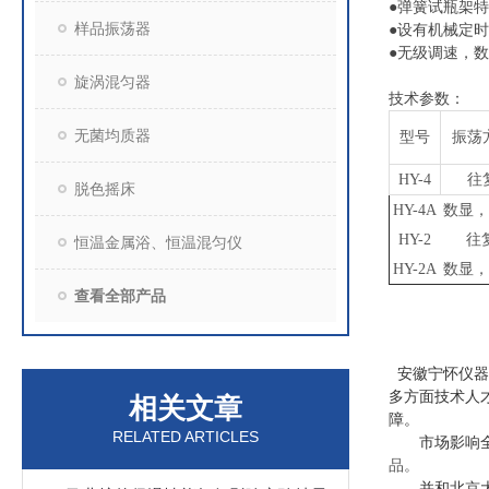
●弹簧试瓶架
样品振荡器
●设有机械定
●无级调速，
旋涡混匀器
技术参数：
无菌均质器
型号
振荡
HY-4
往
脱色摇床
HY-4A
数显，
HY-2
往
恒温金属浴、恒温混匀仪
HY-2A
数显，
查看全部产品
安徽宁怀仪器
多方面技术人
相关文章
障。
RELATED ARTICLES
市场影响
品。
并和北京大学