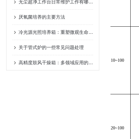
无尘超净工作台日常维护工作有哪些?
NC
-0520
厌氧菌培养的主要方法
NC
-0530
冷光源光照培养箱：重塑微观生命生长的精密光环境
NC
-1006
NC
-1010
关于管式炉的一些常见问题处理
NC
-1015
-10~100
高精度鼓风干燥箱：多领域应用的利器
NC
-1020
NC
-1030
NC
-2006
NC
-2010
NC
-2015
-20~100