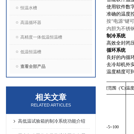
使用软件数
恒温水槽
准确的温度
按
电源
键
“
"
高温循环器
内胆为不锈
制冷系统
高精度一体低温恒温槽
高效全封闭
循环系统
低温恒温槽
良好的内循
去冷却机外
查看全部产品
温度精度可
型号
温度范围 (℃)
温度
相关文章
NC
-0506
RELATED ARTICLES
NC
-0510
高低温试验箱的制冷系统功能介绍
NC
-0515
-5~100