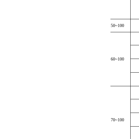
NC
-4030
NC
-5006
-50~100
NC
-6006
NC
-6010
-60~100
NC
-6020
NC
-6030
NC
-7006
NC
-7010
NC
-7015
-70~100
NC
-7020