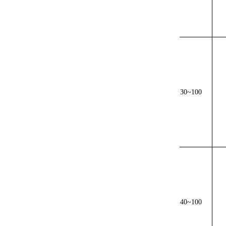
NC
-2020
NC
-2030
NC
-3006
NC
-3010
NC
-3015
-30~100
NC
-3020
NC
-3030
NC
-4006
NC
-4010
NC
-4015
-40~100
NC
-4020