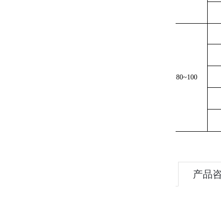
NC
-7030
NC
-8006
NC
-8010
NC
-8015
-80~100
NC
-8020
NC
-8030
产品